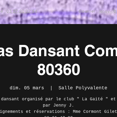
e :
03 27 20 02 94
Courriel :
jenny-j@
as Dansant Com
80360
dim. 05 mars
  |  
Salle Polyvalente
 dansant organisé par le club " La Gaité " et
par Jenny J.
ignements et réservations : Mme Cormont Gile