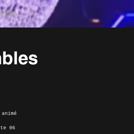
orange.fr
bles
 animé
tte 06