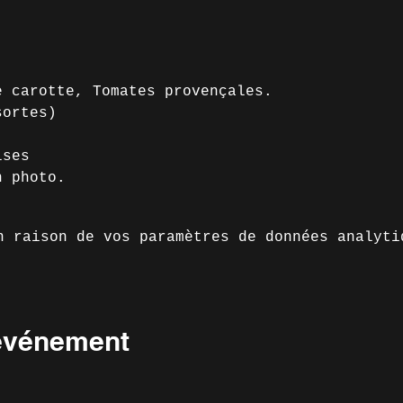
e carotte, Tomates provençales.
sortes)
ises
n photo.
n raison de vos paramètres de données analyti
 événement